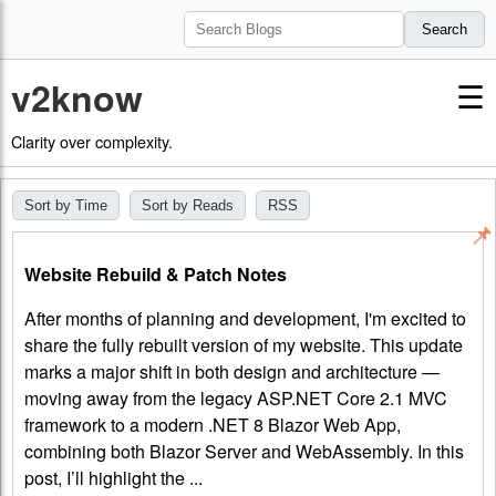
Search
v2know
☰
Clarity over complexity.
Sort by Time
Sort by Reads
RSS
📌
Website Rebuild & Patch Notes
After months of planning and development, I'm excited to
share the fully rebuilt version of my website. This update
marks a major shift in both design and architecture —
moving away from the legacy ASP.NET Core 2.1 MVC
framework to a modern .NET 8 Blazor Web App,
combining both Blazor Server and WebAssembly. In this
post, I’ll highlight the ...