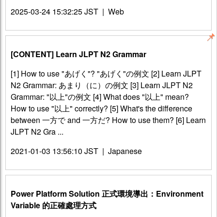
2025-03-24 15:32:25 JST
|
Web
📌
[CONTENT] Learn JLPT N2 Grammar
[1] How to use "あげく"? "あげく"の例文 [2] Learn JLPT
N2 Grammar: あまり（に）の例文 [3] Learn JLPT N2
Grammar: "以上"の例文 [4] What does "以上" mean?
How to use "以上" correctly? [5] What's the difference
between 一方で and 一方だ? How to use them? [6] Learn
JLPT N2 Gra ...
2021-01-03 13:56:10 JST
|
Japanese
Power Platform Solution 正式環境導出：Environment
Variable 的正確處理方式