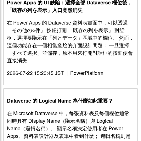
Power Apps 的 UI 缺陷：選擇全部 Dataverse 欄位後，
「既存の列を表示」入口竟然消失
在 Power Apps 的 Dataverse 資料表畫面中，可以透過
「その他の○件」 按鈕打開 「既存の列を表示」 對話
框，選擇要顯示在「列とデータ」區域中的欄位。 然而，
這個功能存在一個相當尷尬的介面設計問題： 一旦選擇
「すべて選択」並儲存，原本用來打開對話框的按鈕便會
直接消失 ...
2026-07-22 15:23:45 JST
|
PowerPlatform
Dataverse 的 Logical Name 為什麼如此重要？
在 Microsoft Dataverse 中，每張資料表及每個欄位通常
同時具有 Display Name（顯示名稱）與 Logical
Name（邏輯名稱）。 顯示名稱決定使用者在 Power
Apps、資料表設計器及表單中看到什麼； 邏輯名稱則是